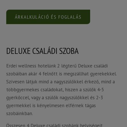
ÁRKALKULÁCIÓ ÉS FOGLALÁS
DELUXE CSALÁDI SZOBA
Erdei wellness hotelünk 2 légterű Deluxe családi
szobáiban akár 4 felnőtt is megszállhat gyerekekkel.
Szívesen látjuk mind a nagyszülőkkel érkező, mind a
többgyermekes családokat, hiszen a szülők 4-5
gyerkőccel, vagy a szülők nagyszülőkkel és 2-3
gyermekkel is kényelmesen elférnek tágas
szobáinkban.
Összesen 4 Deluxe családi szobánk helyiségeit