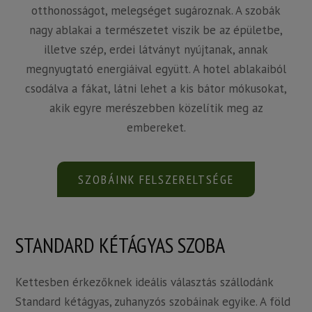
otthonosságot, melegséget sugároznak. A szobák
nagy ablakai a természetet viszik be az épületbe,
illetve szép, erdei látványt nyújtanak, annak
megnyugtató energiáival együtt. A hotel ablakaiból
csodálva a fákat, látni lehet a kis bátor mókusokat,
akik egyre merészebben közelítik meg az
embereket.
SZOBÁINK FELSZERELTSÉGE
STANDARD KÉTÁGYAS SZOBA
Kettesben érkezőknek ideális választás szállodánk
Standard kétágyas, zuhanyzós szobáinak egyike. A föld