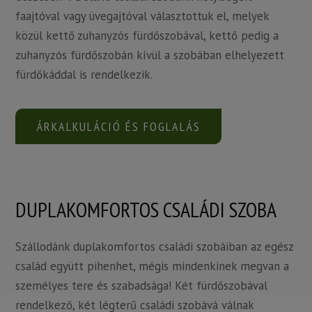
faajtóval vagy üvegajtóval választottuk el, melyek
közül kettő zuhanyzós fürdőszobával, kettő pedig a
zuhanyzós fürdőszobán kívül a szobában elhelyezett
fürdőkáddal is rendelkezik.
ÁRKALKULÁCIÓ ÉS FOGLALÁS
DUPLAKOMFORTOS CSALÁDI SZOBA
Szállodánk duplakomfortos családi szobáiban az egész
család együtt pihenhet, mégis mindenkinek megvan a
személyes tere és szabadsága! Két fürdőszobával
rendelkező, két légterű családi szobává válnak