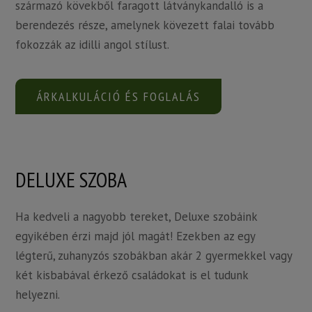
származó kövekből faragott látványkandalló is a
berendezés része, amelynek kövezett falai tovább
fokozzák az idilli angol stílust.
ÁRKALKULÁCIÓ ÉS FOGLALÁS
DELUXE SZOBA
Ha kedveli a nagyobb tereket, Deluxe szobáink
egyikében érzi majd jól magát! Ezekben az egy
légterű, zuhanyzós szobákban akár 2 gyermekkel vagy
két kisbabával érkező családokat is el tudunk
helyezni.