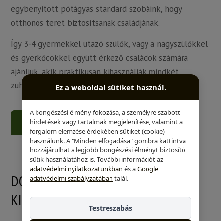
egybenyitott pótágyas standard szobáink, hogy
otthonos teret biztosítsanak családjának.
Így 3-4 gyermekkel utazó szülők, vagy a nagyszülőkkel
és gyerkőcökkel együtt érkező családok számára
ajánljuk, akik praktikusan kihasználják mindkét
zuhanyzós fürdőszobát.
Ez a weboldal sütiket használ.
A böngészési élmény fokozása, a személyre szabott
ÁRKALKULÁCIÓ ÉS FOGLALÁS
hirdetések vagy tartalmak megjelenítése, valamint a
forgalom elemzése érdekében sütiket (cookie)
használunk. A "Minden elfogadása" gombra kattintva
hozzájárulhat a legjobb böngészési élményt biztosító
sütik használatához is. További információt az
adatvédelmi nyilatkozatunkban
és a
Google
DOBOGÓ – EGYEDI KUCKÓ A
adatvédelmi szabályzatában
talál.
KICSIKNEK
Testreszabás