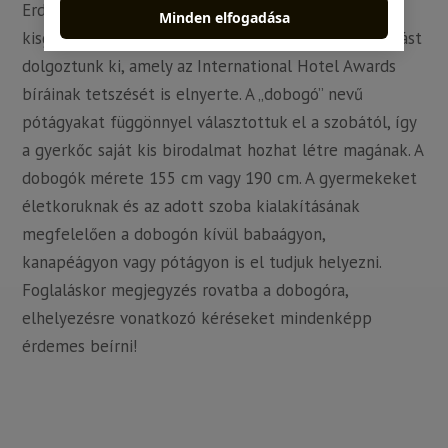
Erdei wellness szállodánk bizonyos szobáiban a
Minden elfogadása
kisgyermekek elhelyezésére egyedi pótágy-megoldást
dolgoztunk ki, amely az International Hotel Awards
bíráinak tetszését is elnyerte. A „dobogó” nevű
pótágyakat függönnyel választottuk el a szobától, így
a gyerkőc saját kis birodalmat hozhat létre magának. A
dobogók mérete 155 cm vagy 190 cm. A gyermekeket
életkoruknak és az adott szoba kialakításának
megfelelően a dobogón kívül babaágyon,
kanapéágyon vagy pótágyon is el tudjuk helyezni.
Foglaláskor megjegyzés rovatba a dobogóra,
elhelyezésre vonatkozó kéréseket mindenképp
érdemes beírni!