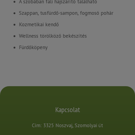
A szobában fali hajszárító található
Szappan, tusfürdő-sampon, fogmosó pohár
Kozmetikai kendő
Wellness törölköző bekészítés
Fürdőköpeny
Kapcsolat
Cím: 3325 Noszvaj, Szomolyai út