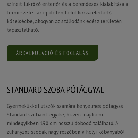
színeit tükröző enteriőr és a berendezés kialakítása a
természetet az épületen belül hozza elérhető
közelségbe, ahogyan az szállodánk egész területén
tapasztalható.
ÁRKALKULÁCIÓ ÉS FOGLALÁS
STANDARD SZOBA PÓTÁGGYAL
Gyermekükkel utazók számára kényelmes pótágyas
Standard szobáink egyike, hiszen majdnem
mindegyikben 190 cm hosszú dobogó található. A
zuhanyzós szobák nagy részében a helyi kőbányából