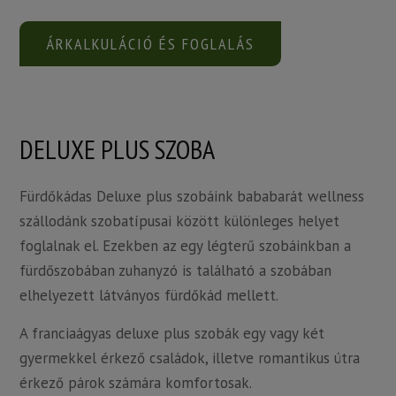
ÁRKALKULÁCIÓ ÉS FOGLALÁS
DELUXE PLUS SZOBA
Fürdőkádas Deluxe plus szobáink bababarát wellness
szállodánk szobatípusai között különleges helyet
foglalnak el. Ezekben az egy légterű szobáinkban a
fürdőszobában zuhanyzó is található a szobában
elhelyezett látványos fürdőkád mellett.
A franciaágyas deluxe plus szobák egy vagy két
gyermekkel érkező családok, illetve romantikus útra
érkező párok számára komfortosak.