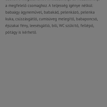
a megfelelő csomaghoz. A teljesség igénye nélkül:
babaágy ágyneművel, babakád, pelenkázó, pelenka
kuka, csúszásgátló, cumisüveg melegítő, babaponcsó,
éjszakai fény, leesésgátló, bili, WC szűkítő, fellépő,
pótágy is kérhető.