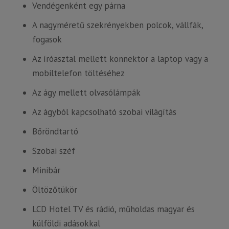
Vendégenként egy párna
A nagyméretű szekrényekben polcok, vállfák,
fogasok
Az íróasztal mellett konnektor a laptop vagy a
mobiltelefon töltéséhez
Az ágy mellett olvasólámpák
Az ágyból kapcsolható szobai világítás
Bőröndtartó
Szobai széf
Minibár
Öltözőtükör
LCD Hotel TV és rádió, műholdas magyar és
külföldi adásokkal