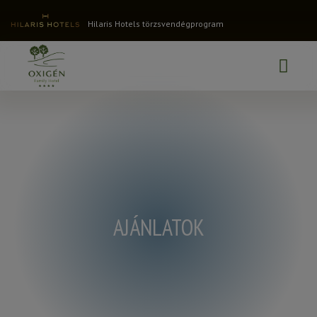
Hilaris Hotels törzsvendégprogram
AJÁNLATOK