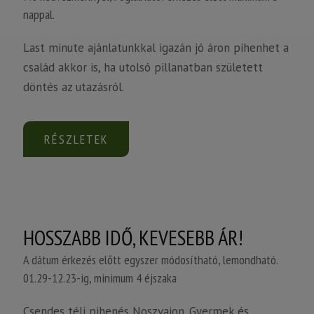
nappal.
Last minute ajánlatunkkal igazán jó áron pihenhet a
család akkor is, ha utolsó pillanatban született
döntés az utazásról.
RÉSZLETEK
HOSSZABB IDŐ, KEVESEBB ÁR!
A dátum érkezés előtt egyszer módosítható, lemondható.
01.29-12.23-ig, minimum 4 éjszaka
Csendes téli pihenés Noszvajon. Gyermek és