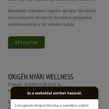
Bababarát szállodánk legjobb ajánlata. Változatos,
korosztályokra tervezett tematikus programok
animátorainkkal a hét minden napján.
RÉSZLETEK
OXIGÉN NYÁRI WELLNESS
Érvényes: 2026.06.14-től 09.01-ig
Minimum 2 éjszaka, -10% kedvezmény
Ez a weboldal sütiket használ.
Kapcsolódjatok ki a nyári szünetben az Oxigén
A böngészési élmény fokozása, a személyre szabott