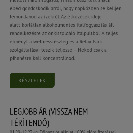
mellett háromfogásos, frissen készített snack
ebéd gondoskodik arról, hogy napközben se kelljen
lemondanod az ízekről. Az étkezések ideje
alatt korlátlan alkoholmentes italfogyasztás áll
rendelkezésre az önkiszolgáló italpultból. A teljes
élményt a wellnessrészleg és a Relax Park
szolgáltatásai teszik teljessé – Neked csak a
pihenésre kell koncentrálnod.
RÉSZLETEK
LEGJOBB ÁR (VISSZA NEM
TÉRÍTENDŐ)
01.29-12.23-ig, Félpanziós ajánlat 100% előre fizetéssel